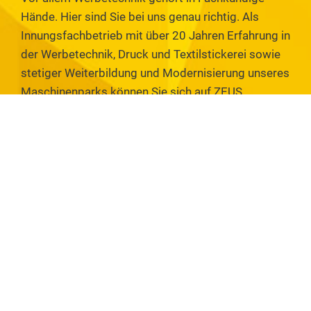
Hände. Hier sind Sie bei uns genau richtig. Als
Innungsfachbetrieb mit über 20 Jahren Erfahrung in
der Werbetechnik, Druck und Textilstickerei sowie
stetiger Weiterbildung und Modernisierung unseres
Maschinenparks können Sie sich auf ZEUS
Werbung verlassen, dass Ihr Unternehmen
bestmöglich dargestellt wird.
Die ausschließliche Verwendung hochwertiger
Materialen von etablierten Herstellern wie 3M,
Avery Dennison, Orafol für die Werbetechnik und
den Druck, aber auch die Verwendung von
Premium-Textilien von Herstellern wie Daiber, B&C,
SOLs, Russell und viele mehr begleiten ZEUS
Werbung bereits seit Jahrzehnten mit den besten
Produktionsergebnissen.